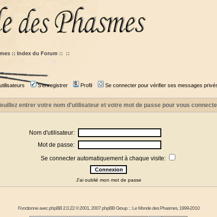
mes :: Index du Forum
::
::
tilisateurs
S'enregistrer
Profil
Se connecter pour vérifier ses messages privé
euillez entrer votre nom d'utilisateur et votre mot de passe pour vous connecte
Nom d'utilisateur:
Mot de passe:
Se connecter automatiquement à chaque visite:
J'ai oublié mon mot de passe
Fonctionne avec
phpBB
2.0.22 © 2001, 2007 phpBB Group : :
Le Monde des Phasmes
, 1999-2010