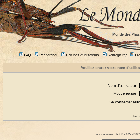
Monde des Phas
FAQ
Rechercher
Groupes d'utilisateurs
S'enregistrer
Prof
Veuillez entrer votre nom d'utili
Nom d'utilisateur:
Mot de passe:
Se connecter aut
J'ai 
Fonctionne avec
phpBB
2.0.22 © 2001