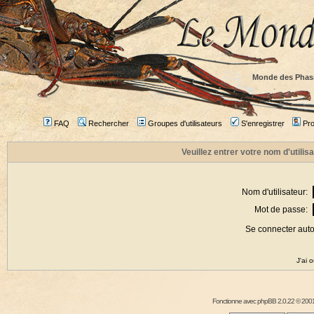
Monde des Phas
FAQ
Rechercher
Groupes d'utilisateurs
S'enregistrer
Prof
Veuillez entrer votre nom d'utili
Nom d'utilisateur:
Mot de passe:
Se connecter aut
J'ai 
Fonctionne avec
phpBB
2.0.22 © 2001