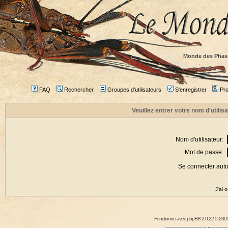
Monde des Phas
FAQ
Rechercher
Groupes d'utilisateurs
S'enregistrer
Prof
Veuillez entrer votre nom d'utili
Nom d'utilisateur:
Mot de passe:
Se connecter aut
J'ai 
Fonctionne avec
phpBB
2.0.22 © 2001