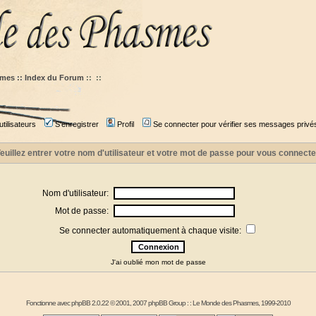
mes :: Index du Forum
::
::
tilisateurs
S'enregistrer
Profil
Se connecter pour vérifier ses messages privé
euillez entrer votre nom d'utilisateur et votre mot de passe pour vous connecte
Nom d'utilisateur:
Mot de passe:
Se connecter automatiquement à chaque visite:
J'ai oublié mon mot de passe
Fonctionne avec
phpBB
2.0.22 © 2001, 2007 phpBB Group : :
Le Monde des Phasmes
, 1999-2010