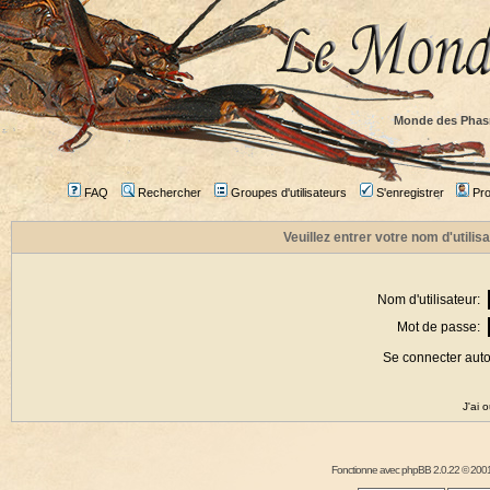
Monde des Phas
FAQ
Rechercher
Groupes d'utilisateurs
S'enregistrer
Prof
Veuillez entrer votre nom d'utili
Nom d'utilisateur:
Mot de passe:
Se connecter aut
J'ai 
Fonctionne avec
phpBB
2.0.22 © 2001