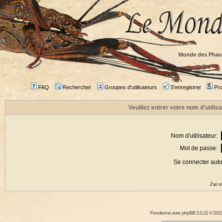
Monde des Phas
FAQ
Rechercher
Groupes d'utilisateurs
S'enregistrer
Prof
Veuillez entrer votre nom d'utili
Nom d'utilisateur:
Mot de passe:
Se connecter aut
J'ai 
Fonctionne avec
phpBB
2.0.22 © 2001