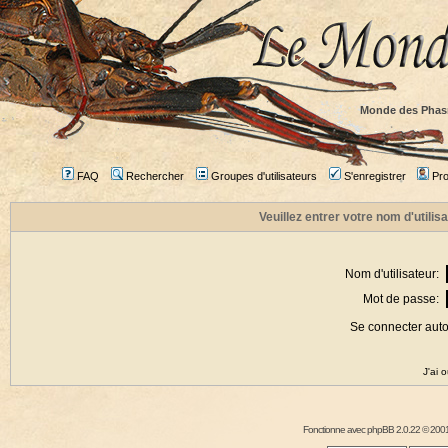
Monde des Phas
FAQ
Rechercher
Groupes d'utilisateurs
S'enregistrer
Prof
Veuillez entrer votre nom d'utili
Nom d'utilisateur:
Mot de passe:
Se connecter aut
J'ai 
Fonctionne avec
phpBB
2.0.22 © 2001