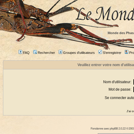
Monde des Phas
FAQ
Rechercher
Groupes d'utilisateurs
S'enregistrer
Prof
Veuillez entrer votre nom d'utili
Nom d'utilisateur:
Mot de passe:
Se connecter aut
J'ai 
Fonctionne avec
phpBB
2.0.22 © 2001