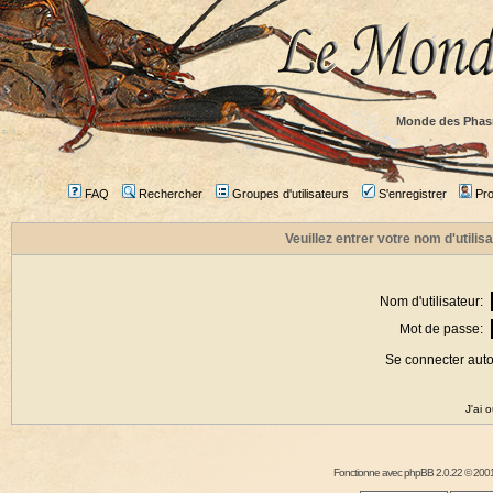
Monde des Phas
FAQ
Rechercher
Groupes d'utilisateurs
S'enregistrer
Prof
Veuillez entrer votre nom d'utili
Nom d'utilisateur:
Mot de passe:
Se connecter aut
J'ai 
Fonctionne avec
phpBB
2.0.22 © 2001