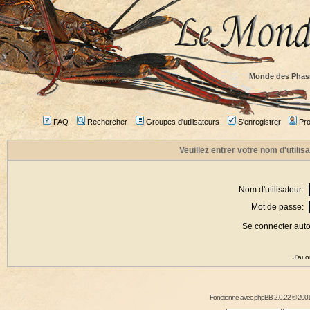
Monde des Phas
FAQ
Rechercher
Groupes d'utilisateurs
S'enregistrer
Prof
Veuillez entrer votre nom d'utili
Nom d'utilisateur:
Mot de passe:
Se connecter aut
J'ai 
Fonctionne avec
phpBB
2.0.22 © 2001