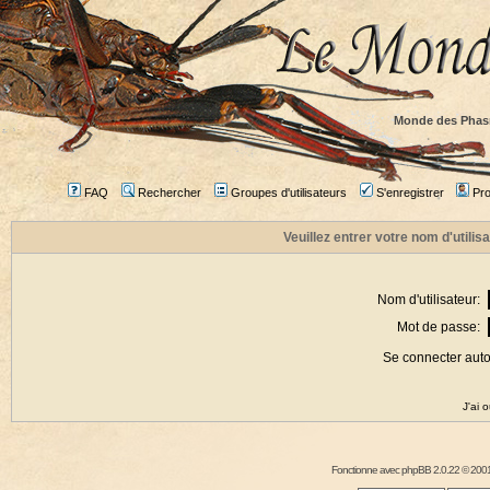
Monde des Phas
FAQ
Rechercher
Groupes d'utilisateurs
S'enregistrer
Prof
Veuillez entrer votre nom d'utili
Nom d'utilisateur:
Mot de passe:
Se connecter aut
J'ai 
Fonctionne avec
phpBB
2.0.22 © 2001