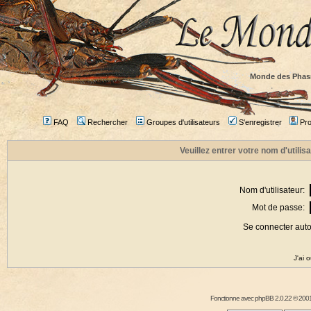
Monde des Phas
FAQ
Rechercher
Groupes d'utilisateurs
S'enregistrer
Prof
Veuillez entrer votre nom d'utili
Nom d'utilisateur:
Mot de passe:
Se connecter aut
J'ai 
Fonctionne avec
phpBB
2.0.22 © 2001