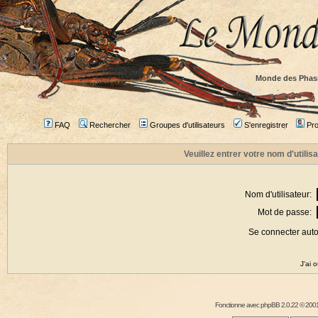
Monde des Phas
FAQ
Rechercher
Groupes d'utilisateurs
S'enregistrer
Prof
Veuillez entrer votre nom d'utili
Nom d'utilisateur:
Mot de passe:
Se connecter aut
J'ai 
Fonctionne avec
phpBB
2.0.22 © 2001