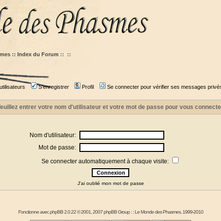
mes :: Index du Forum
::
::
tilisateurs
S'enregistrer
Profil
Se connecter pour vérifier ses messages privé
euillez entrer votre nom d'utilisateur et votre mot de passe pour vous connecte
Nom d'utilisateur:
Mot de passe:
Se connecter automatiquement à chaque visite:
J'ai oublié mon mot de passe
Fonctionne avec
phpBB
2.0.22 © 2001, 2007 phpBB Group : :
Le Monde des Phasmes
, 1999-2010