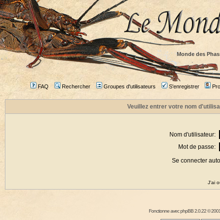
Monde des Phas
FAQ
Rechercher
Groupes d'utilisateurs
S'enregistrer
Prof
Veuillez entrer votre nom d'utili
Nom d'utilisateur:
Mot de passe:
Se connecter aut
J'ai 
Fonctionne avec
phpBB
2.0.22 © 2001