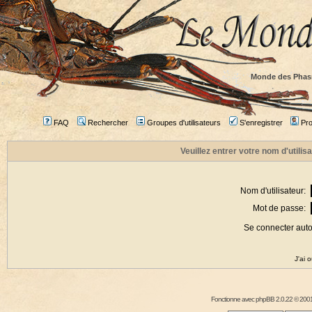
Monde des Phas
FAQ
Rechercher
Groupes d'utilisateurs
S'enregistrer
Prof
Veuillez entrer votre nom d'utili
Nom d'utilisateur:
Mot de passe:
Se connecter aut
J'ai 
Fonctionne avec
phpBB
2.0.22 © 2001