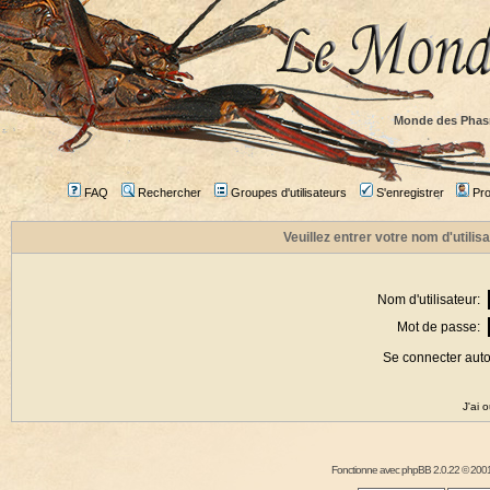
Monde des Phas
FAQ
Rechercher
Groupes d'utilisateurs
S'enregistrer
Prof
Veuillez entrer votre nom d'utili
Nom d'utilisateur:
Mot de passe:
Se connecter aut
J'ai 
Fonctionne avec
phpBB
2.0.22 © 2001