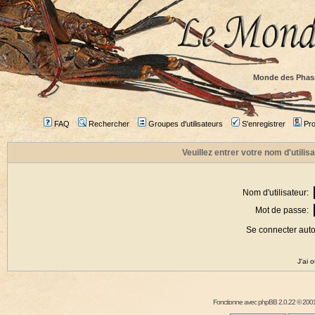
Monde des Phas
FAQ
Rechercher
Groupes d'utilisateurs
S'enregistrer
Prof
Veuillez entrer votre nom d'utili
Nom d'utilisateur:
Mot de passe:
Se connecter aut
J'ai 
Fonctionne avec
phpBB
2.0.22 © 2001