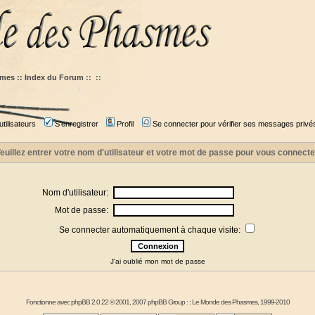
mes :: Index du Forum
::
::
tilisateurs
S'enregistrer
Profil
Se connecter pour vérifier ses messages privé
euillez entrer votre nom d'utilisateur et votre mot de passe pour vous connecte
Nom d'utilisateur:
Mot de passe:
Se connecter automatiquement à chaque visite:
J'ai oublié mon mot de passe
Fonctionne avec
phpBB
2.0.22 © 2001, 2007 phpBB Group : :
Le Monde des Phasmes
, 1999-2010