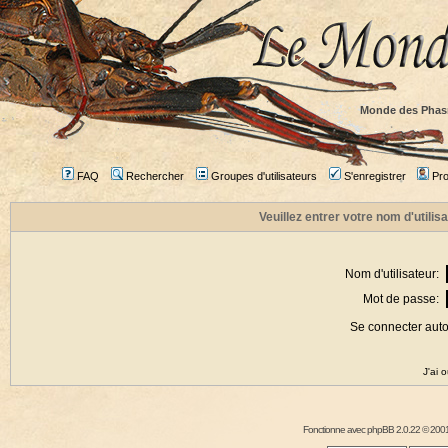
Monde des Phas
FAQ
Rechercher
Groupes d'utilisateurs
S'enregistrer
Prof
Veuillez entrer votre nom d'utili
Nom d'utilisateur:
Mot de passe:
Se connecter aut
J'ai 
Fonctionne avec
phpBB
2.0.22 © 2001