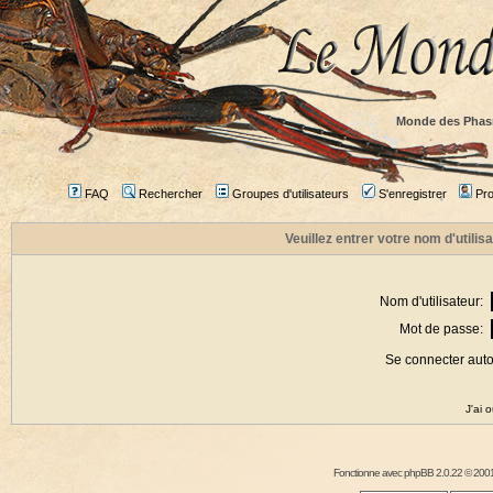
Monde des Phas
FAQ
Rechercher
Groupes d'utilisateurs
S'enregistrer
Prof
Veuillez entrer votre nom d'utili
Nom d'utilisateur:
Mot de passe:
Se connecter aut
J'ai 
Fonctionne avec
phpBB
2.0.22 © 2001