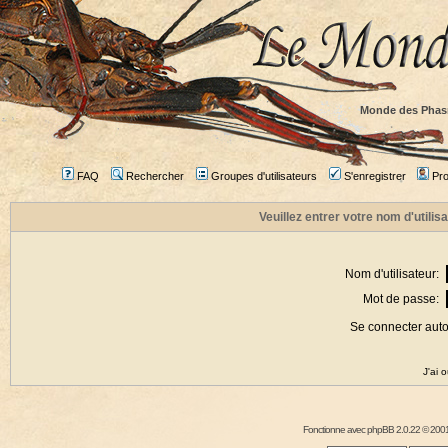
Monde des Phas
FAQ
Rechercher
Groupes d'utilisateurs
S'enregistrer
Prof
Veuillez entrer votre nom d'utili
Nom d'utilisateur:
Mot de passe:
Se connecter aut
J'ai 
Fonctionne avec
phpBB
2.0.22 © 2001