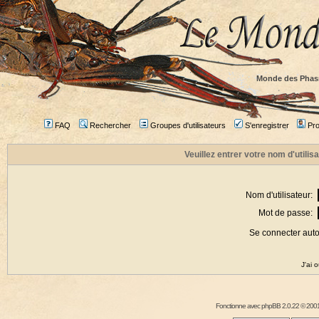
Monde des Phas
FAQ
Rechercher
Groupes d'utilisateurs
S'enregistrer
Prof
Veuillez entrer votre nom d'utili
Nom d'utilisateur:
Mot de passe:
Se connecter aut
J'ai 
Fonctionne avec
phpBB
2.0.22 © 2001