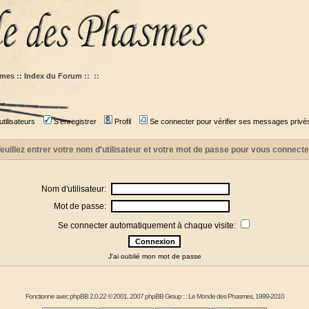
mes :: Index du Forum
::
::
tilisateurs
S'enregistrer
Profil
Se connecter pour vérifier ses messages privé
euillez entrer votre nom d'utilisateur et votre mot de passe pour vous connecte
Nom d'utilisateur:
Mot de passe:
Se connecter automatiquement à chaque visite:
J'ai oublié mon mot de passe
Fonctionne avec
phpBB
2.0.22 © 2001, 2007 phpBB Group : :
Le Monde des Phasmes
, 1999-2010