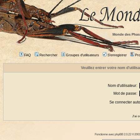
Monde des Phas
FAQ
Rechercher
Groupes d'utilisateurs
S'enregistrer
Prof
Veuillez entrer votre nom d'utili
Nom d'utilisateur:
Mot de passe:
Se connecter aut
J'ai 
Fonctionne avec
phpBB
2.0.22 © 2001