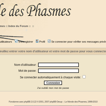
mes :: Index du Forum
::
::
tilisateurs
S'enregistrer
Profil
Se connecter pour vérifier ses messages privé
euillez entrer votre nom d'utilisateur et votre mot de passe pour vous connecte
Nom d'utilisateur:
Mot de passe:
Se connecter automatiquement à chaque visite:
J'ai oublié mon mot de passe
Fonctionne avec
phpBB
2.0.22 © 2001, 2007 phpBB Group : :
Le Monde des Phasmes
, 1999-2010