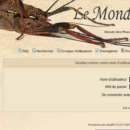
Monde des Phas
FAQ
Rechercher
Groupes d'utilisateurs
S'enregistrer
Prof
Veuillez entrer votre nom d'utili
Nom d'utilisateur:
Mot de passe:
Se connecter aut
J'ai 
Fonctionne avec
phpBB
2.0.22 © 2001