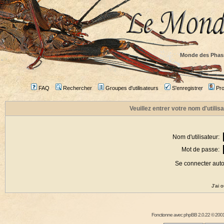
Monde des Phas
FAQ
Rechercher
Groupes d'utilisateurs
S'enregistrer
Prof
Veuillez entrer votre nom d'utili
Nom d'utilisateur:
Mot de passe:
Se connecter aut
J'ai 
Fonctionne avec
phpBB
2.0.22 © 2001