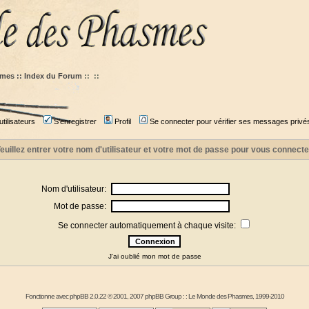
mes :: Index du Forum
::
::
tilisateurs
S'enregistrer
Profil
Se connecter pour vérifier ses messages privé
euillez entrer votre nom d'utilisateur et votre mot de passe pour vous connecte
Nom d'utilisateur:
Mot de passe:
Se connecter automatiquement à chaque visite:
J'ai oublié mon mot de passe
Fonctionne avec
phpBB
2.0.22 © 2001, 2007 phpBB Group : :
Le Monde des Phasmes
, 1999-2010