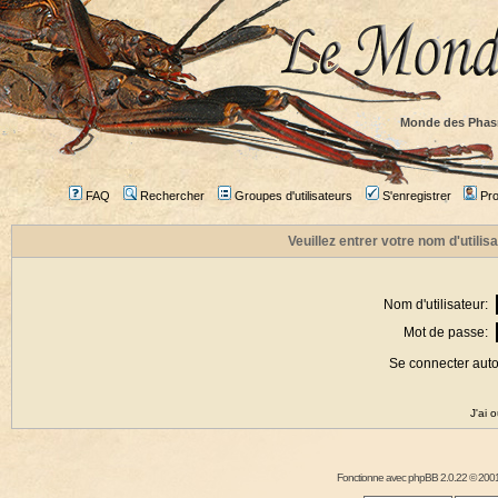
Monde des Phas
FAQ
Rechercher
Groupes d'utilisateurs
S'enregistrer
Prof
Veuillez entrer votre nom d'utili
Nom d'utilisateur:
Mot de passe:
Se connecter aut
J'ai 
Fonctionne avec
phpBB
2.0.22 © 2001