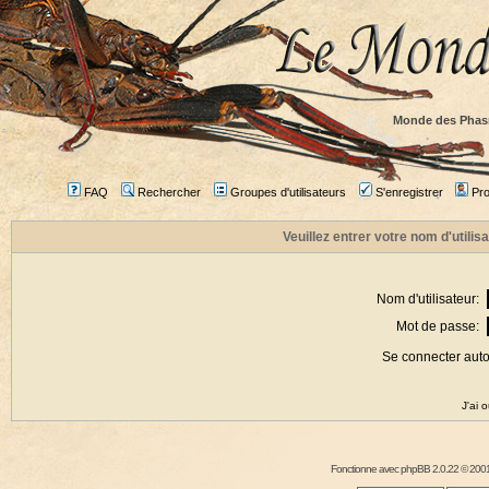
Monde des Phas
FAQ
Rechercher
Groupes d'utilisateurs
S'enregistrer
Prof
Veuillez entrer votre nom d'utili
Nom d'utilisateur:
Mot de passe:
Se connecter aut
J'ai 
Fonctionne avec
phpBB
2.0.22 © 2001