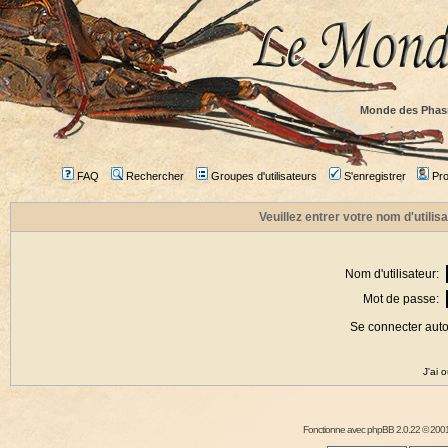
Monde des Phas
FAQ
Rechercher
Groupes d'utilisateurs
S'enregistrer
Prof
Veuillez entrer votre nom d'utili
Nom d'utilisateur:
Mot de passe:
Se connecter aut
J'ai 
Fonctionne avec
phpBB
2.0.22 © 2001