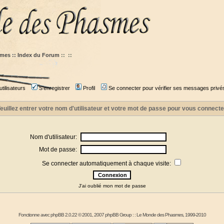
mes :: Index du Forum
::
::
tilisateurs
S'enregistrer
Profil
Se connecter pour vérifier ses messages privé
euillez entrer votre nom d'utilisateur et votre mot de passe pour vous connecte
Nom d'utilisateur:
Mot de passe:
Se connecter automatiquement à chaque visite:
J'ai oublié mon mot de passe
Fonctionne avec
phpBB
2.0.22 © 2001, 2007 phpBB Group : :
Le Monde des Phasmes
, 1999-2010