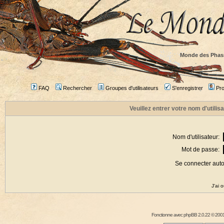
Monde des Phas
FAQ
Rechercher
Groupes d'utilisateurs
S'enregistrer
Prof
Veuillez entrer votre nom d'utili
Nom d'utilisateur:
Mot de passe:
Se connecter aut
J'ai 
Fonctionne avec
phpBB
2.0.22 © 2001