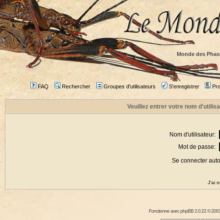
Monde des Phas
FAQ
Rechercher
Groupes d'utilisateurs
S'enregistrer
Prof
Veuillez entrer votre nom d'utili
Nom d'utilisateur:
Mot de passe:
Se connecter aut
J'ai 
Fonctionne avec
phpBB
2.0.22 © 2001