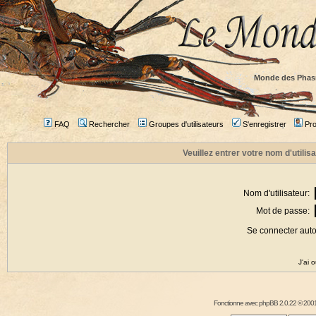
Monde des Phas
FAQ
Rechercher
Groupes d'utilisateurs
S'enregistrer
Prof
Veuillez entrer votre nom d'utili
Nom d'utilisateur:
Mot de passe:
Se connecter aut
J'ai 
Fonctionne avec
phpBB
2.0.22 © 2001