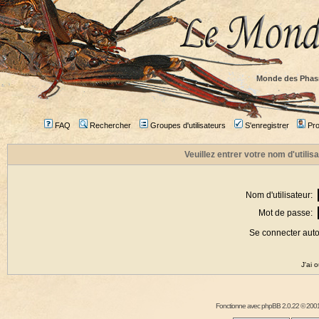
Monde des Phas
FAQ
Rechercher
Groupes d'utilisateurs
S'enregistrer
Prof
Veuillez entrer votre nom d'utili
Nom d'utilisateur:
Mot de passe:
Se connecter aut
J'ai 
Fonctionne avec
phpBB
2.0.22 © 2001