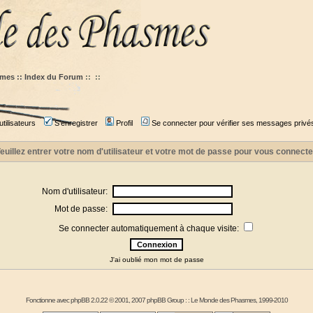
mes :: Index du Forum
::
::
tilisateurs
S'enregistrer
Profil
Se connecter pour vérifier ses messages privé
euillez entrer votre nom d'utilisateur et votre mot de passe pour vous connecte
Nom d'utilisateur:
Mot de passe:
Se connecter automatiquement à chaque visite:
J'ai oublié mon mot de passe
Fonctionne avec
phpBB
2.0.22 © 2001, 2007 phpBB Group : :
Le Monde des Phasmes
, 1999-2010