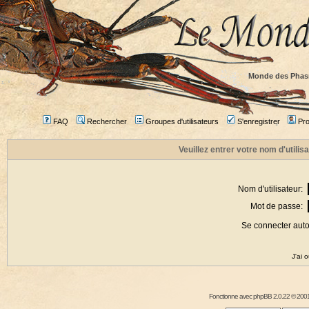
Monde des Phas
FAQ
Rechercher
Groupes d'utilisateurs
S'enregistrer
Prof
Veuillez entrer votre nom d'utili
Nom d'utilisateur:
Mot de passe:
Se connecter aut
J'ai 
Fonctionne avec
phpBB
2.0.22 © 2001