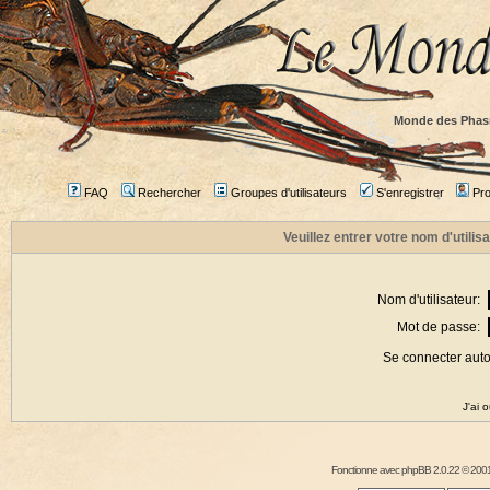
Monde des Phas
FAQ
Rechercher
Groupes d'utilisateurs
S'enregistrer
Prof
Veuillez entrer votre nom d'utili
Nom d'utilisateur:
Mot de passe:
Se connecter aut
J'ai 
Fonctionne avec
phpBB
2.0.22 © 2001