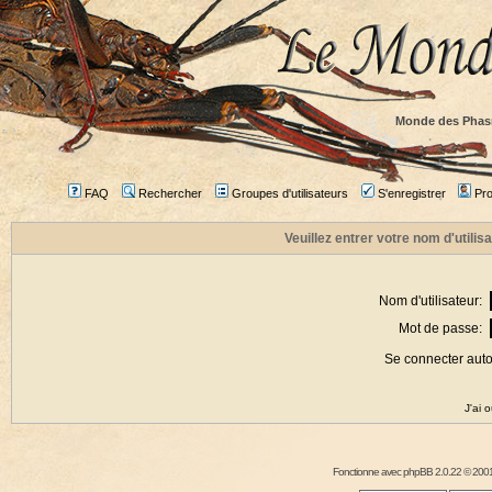
Monde des Phas
FAQ
Rechercher
Groupes d'utilisateurs
S'enregistrer
Prof
Veuillez entrer votre nom d'utili
Nom d'utilisateur:
Mot de passe:
Se connecter aut
J'ai 
Fonctionne avec
phpBB
2.0.22 © 2001