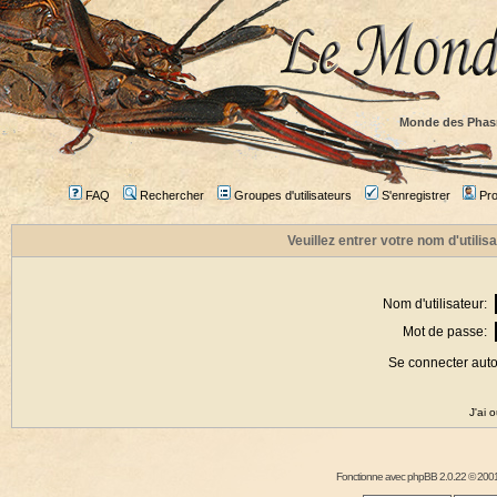
Monde des Phas
FAQ
Rechercher
Groupes d'utilisateurs
S'enregistrer
Prof
Veuillez entrer votre nom d'utili
Nom d'utilisateur:
Mot de passe:
Se connecter aut
J'ai 
Fonctionne avec
phpBB
2.0.22 © 2001