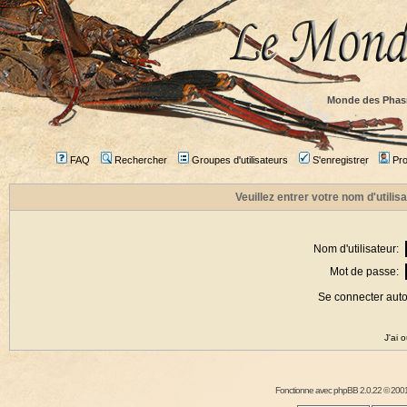
Monde des Phas
FAQ
Rechercher
Groupes d'utilisateurs
S'enregistrer
Prof
Veuillez entrer votre nom d'utili
Nom d'utilisateur:
Mot de passe:
Se connecter aut
J'ai 
Fonctionne avec
phpBB
2.0.22 © 2001