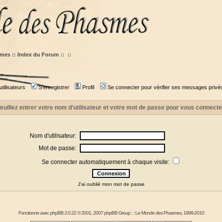
mes :: Index du Forum
::
::
tilisateurs
S'enregistrer
Profil
Se connecter pour vérifier ses messages privé
euillez entrer votre nom d'utilisateur et votre mot de passe pour vous connecte
Nom d'utilisateur:
Mot de passe:
Se connecter automatiquement à chaque visite:
J'ai oublié mon mot de passe
Fonctionne avec
phpBB
2.0.22 © 2001, 2007 phpBB Group : :
Le Monde des Phasmes
, 1999-2010