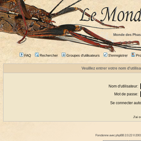
Monde des Phas
FAQ
Rechercher
Groupes d'utilisateurs
S'enregistrer
Prof
Veuillez entrer votre nom d'utili
Nom d'utilisateur:
Mot de passe:
Se connecter aut
J'ai 
Fonctionne avec
phpBB
2.0.22 © 2001