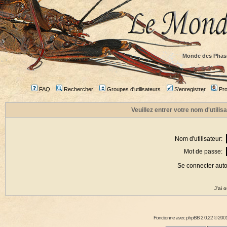
Monde des Phas
FAQ
Rechercher
Groupes d'utilisateurs
S'enregistrer
Prof
Veuillez entrer votre nom d'utili
Nom d'utilisateur:
Mot de passe:
Se connecter aut
J'ai 
Fonctionne avec
phpBB
2.0.22 © 2001