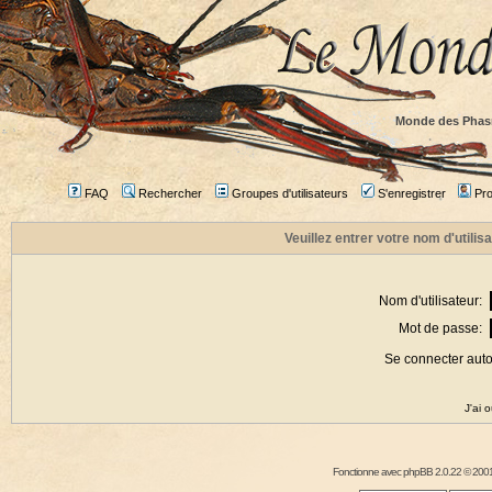
Monde des Phas
FAQ
Rechercher
Groupes d'utilisateurs
S'enregistrer
Prof
Veuillez entrer votre nom d'utili
Nom d'utilisateur:
Mot de passe:
Se connecter aut
J'ai 
Fonctionne avec
phpBB
2.0.22 © 2001