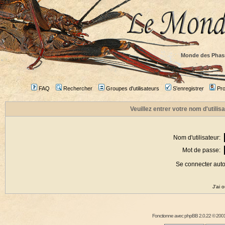
Monde des Phas
FAQ
Rechercher
Groupes d'utilisateurs
S'enregistrer
Prof
Veuillez entrer votre nom d'utili
Nom d'utilisateur:
Mot de passe:
Se connecter aut
J'ai 
Fonctionne avec
phpBB
2.0.22 © 2001