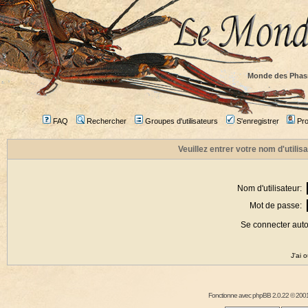
Monde des Phas
FAQ
Rechercher
Groupes d'utilisateurs
S'enregistrer
Prof
Veuillez entrer votre nom d'utili
Nom d'utilisateur:
Mot de passe:
Se connecter aut
J'ai 
Fonctionne avec
phpBB
2.0.22 © 2001